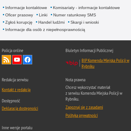
Informacje kontaktowe
Komisariaty - informacje kontaktowe
Oficer prasowy
Linki
Numer ratunkowy SMS
Zgłoś korupcję
Handel ludźmi
Skargi i wnioski
Informacje dla osób z niepełnosprawnością
Policja online
Biuletyn Informacji Publicznej
BIP Komenda Miejska Policji w
Rybniku
Redakcja serwisu
Nota prawna
Chcesz wykorzystać materiał
Kontakt z redakcją
z serwisu Komenda Miejska Policji w
Rybniku.
Dostępność
Zapoznaj się z zasadami
Deklaracja dostępności
Polityka prywatności
Inne wersje portalu