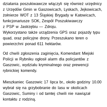
działania poszukiwawcze włączyli się również urzędnicy
z Urzędów Gmin w Gaszowicach, Lyskach, Jejkowicach,
żołnierze
WOT
z 13 Śląskiej Brygady w Katowicach,
funkcjonariusze
SOK
, Zespół Poszukiwawczy
z
PSP
w Jastrzębiu — Zdroju.
Wykorzystano także urządzenia
GPS
oraz pojazdy typu
quad, oraz policyjne drony. Przeszukano teren o
powierzchni ponad 611 hektarów.
Od chwili zgłoszenia zaginięcia, Komendant Miejski
Policji w Rybniku ogłosił alarm dla policjantów z
Gaszowic, wydziału kryminalnego oraz prewencji
rybnickiej komendy.
Mieszkaniec Gaszowic 17 lipca
br
., około godziny 10.00
wybrał się na grzybobranie do lasu w okolicach
Gaszowic, Suminy i od tamtej chwili nie nawiązał
kontaktu z rodziną.