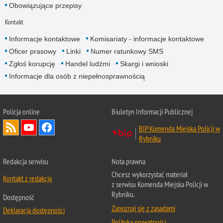
Obowiązujące przepisy
Kontakt
Informacje kontaktowe
Komisariaty - informacje kontaktowe
Oficer prasowy
Linki
Numer ratunkowy SMS
Zgłoś korupcję
Handel ludźmi
Skargi i wnioski
Informacje dla osób z niepełnosprawnością
Policja online
Biuletyn Informacji Publicznej
BIP Komenda Miejska Policji w
Rybniku
Redakcja serwisu
Nota prawna
Chcesz wykorzystać materiał
Kontakt z redakcją
z serwisu Komenda Miejska Policji w
Rybniku.
Dostępność
Zapoznaj się z zasadami
Deklaracja dostępności
Polityka prywatności