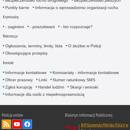
Bezpieczeństwo ruchu drogowego
Bezpieczeństwo pieszych
Punkty karne
Informacja o wprowadzeniu organizacji ruchu
Kryminalny
- zaginieni
- poszukiwani
- kto rozpoznaje?
Rekrutacja
Ogłoszenia, terminy, limity, lista
O służbie w Policji
Obowiązujące przepisy
Kontakt
Informacje kontaktowe
Komisariaty - informacje kontaktowe
Oficer prasowy
Linki
Numer ratunkowy SMS
Zgłoś korupcję
Handel ludźmi
Skargi i wnioski
Informacje dla osób z niepełnosprawnością
Policja online
Biuletyn Informacji Publicznej
BIP Komenda Miejska Policji w