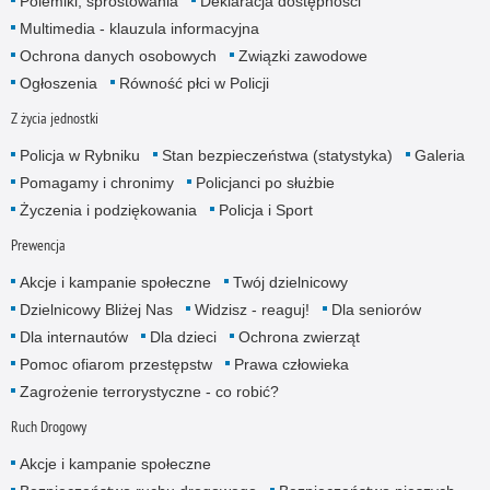
Polemiki, sprostowania
Deklaracja dostępności
Multimedia - klauzula informacyjna
Ochrona danych osobowych
Związki zawodowe
Ogłoszenia
Równość płci w Policji
Z życia jednostki
Policja w Rybniku
Stan bezpieczeństwa (statystyka)
Galeria
Pomagamy i chronimy
Policjanci po służbie
Życzenia i podziękowania
Policja i Sport
Prewencja
Akcje i kampanie społeczne
Twój dzielnicowy
Dzielnicowy Bliżej Nas
Widzisz - reaguj!
Dla seniorów
Dla internautów
Dla dzieci
Ochrona zwierząt
Pomoc ofiarom przestępstw
Prawa człowieka
Zagrożenie terrorystyczne - co robić?
Ruch Drogowy
Akcje i kampanie społeczne